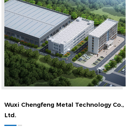
хлорида. Способен противостоять коррозии под действием
сильных кислот, таких как азотная кислота, фосфорная
кислота и серная кислота, и обладает превосходной
устойчивостью к коррозии в морской воде и соляных
туманах.
(2) Высокотемпературная прочность: сохраняет хорошие
механические свойства в условиях высоких температур и
подходит для рабочей среды до 1200°C. Его
сопротивление ползучести и стойкость к окислению
делают его идеальным материалом для
высокотемпературного технологического оборудования.
(3) Хорошая свариваемость: благодаря стабильности
Wuxi Chengfeng Metal Technology Co.,
химического состава сварные трубы из хастеллоя обладают
Ltd.
превосходной свариваемостью. Общие методы сварки
включают TIG (сварка вольфрамом в инертном газе), MIG