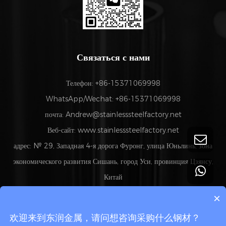
Связаться с нами
Телефон: +86-15371069998
WhatsApp/Wechat: +86-15371069998
почта:
Andrew@stainlesssteelfactory.net
Веб-сайт: www.stainlesssteelfactory.net
адрес: № 29, Западная 4-я дорога Фуронг, улица Юньлинь, зона
экономического развития Сишань, город Уси, провинция Цзянсу,
Китай
×
欢迎来到东润金属，请问想咨询采购什么钢材？
Copyright 2024 ©