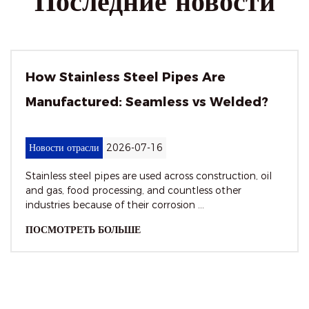
Последние новости
(6) Энергетика: Обладая хорошей электропроводностью и
коррозионной стойкостью, он используется для
производства котлов электростанций, линий
электропередачи реакторов атомных электростанций и
How Stainless Steel Pipes Are
другого оборудования для обеспечения бесперебойного
Manufactured: Seamless vs Welded?
производства и передачи электроэнергии.
Новости отрасли
2026-07-16
Stainless steel pipes are used across construction, oil
and gas, food processing, and countless other
industries because of their corrosion ...
ПОСМОТРЕТЬ БОЛЬШЕ